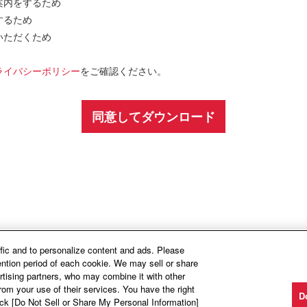
案内をするため
するため
いただくため
ライバシーポリシー
をご確認ください。
ffic and to personalize content and ads. Please
ntion period of each cookie. We may sell or share
rtising partners, who may combine it with other
rom your use of their services. You have the right
D
lick [Do Not Sell or Share My Personal Information]